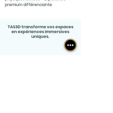
premium différenciante
TAS3D transforme vos espaces
en expériences immersives
uniques.
Que ce soit pour vos visiteurs, clients ou
collaborateurs, nos solutions apportent
engagement, compréhension et
impact.
Créer un projet immobilier
interactif