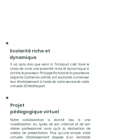
Scolarité riche et
d
ynamique
Il va sans dire que venir à Timbaud c’est faire le
choix de vivre une scolarité riche et dynamique. A
ce titre, le proviseur Philippe Pichard et la proviseure
adjointe Catherine Jaffret, ont souhaité numériser
leur établissement à l’aide de notre service de visite
virtuelle 3D Matterport.
Projet
pédagogique
virtuel
Notre collaboration a donné lieu à une
modélisation du lycée, de son internat et de son
atelier professionnel ainsi qu’à la réalisation de
vidéos de présentation. Plus qu’une simple visite
virtuelle, l’établissement dispose d’un véritable