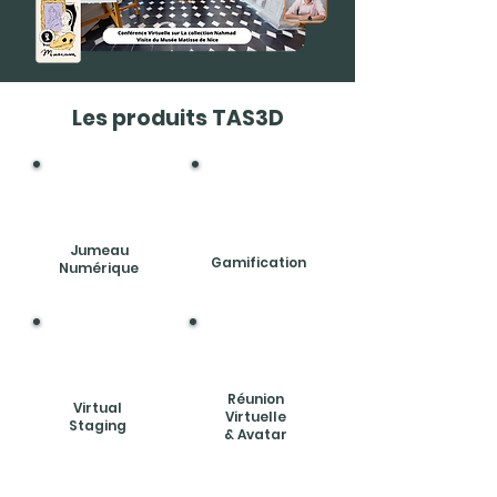
Les produits TAS3D
Bouton
Bouton
Jumeau
Gamification
Numérique
Bouton
Bouton
Réunion
Virtual
Virtuelle
Staging
& Avatar