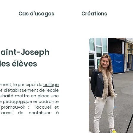
Cas d'usages
Créations
Saint-Joseph
des élèves
ment, le principal du
collège
hef d’établissement de l’
école
souhaité mettre en place une
quipe pédagogique encadrante
romouvoir : l’accueil et
 aussi de contribuer à