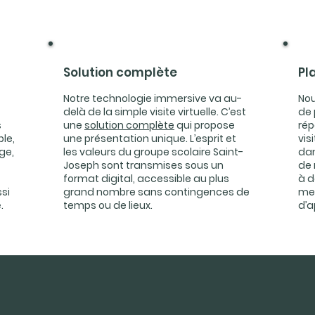
Solution complète
Pl
Notre technologie immersive va au-
Nou
delà de la simple visite virtuelle. C’est
de 
s
une
solution complète
qui propose
rép
le,
une présentation unique. L’esprit et
vis
ège,
les valeurs du groupe scolaire Saint-
dan
Joseph sont transmises sous un
de 
format digital, accessible au plus
à d
si
grand nombre sans contingences de
met
.
temps ou de lieux.
d’a