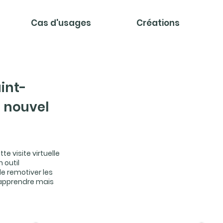
Cas d'usages
Créations
int-
n nouvel
te visite virtuelle
 outil
de remotiver les
d’apprendre mais