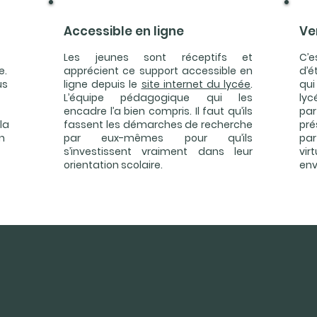
Accessible en ligne
Ven
Les jeunes sont réceptifs et
C’
e.
apprécient ce support accessible en
d’é
us
ligne depuis le
site internet du lycée
.
qui
L’équipe pédagogique qui les
lyc
encadre l’a bien compris. Il faut qu’ils
par
la
fassent les démarches de recherche
pré
n
par eux-mêmes pour qu’ils
pa
s’investissent vraiment dans leur
vir
orientation scolaire.
envi